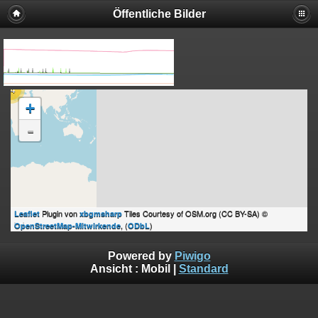
Öffentliche Bilder
64
+
-
Plugin von
Tiles Courtesy of OSM.org (CC BY-SA) ©
Leaflet
xbgmsharp
, (
)
OpenStreetMap-Mitwirkende
ODbL
Powered by
Piwigo
Ansicht :
Mobil
|
Standard