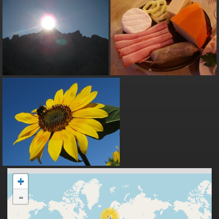
+
-
64