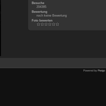
Besuche
204385
Bewertung
noch keine Bewertung
Foto bewerten
Powered by
Piwigo