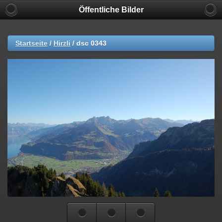
Öffentliche Bilder
Startseite
/
Hirzli
/
dsc 0343