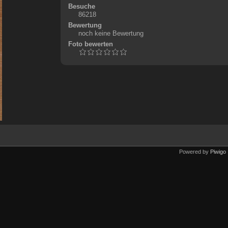
Besuche
86218
Bewertung
noch keine Bewertung
Foto bewerten
Powered by
Piwigo