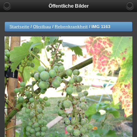
Öffentliche Bilder
Startseite
/
Obstbau
/
Rebenkrankheit
/
IMG 1163